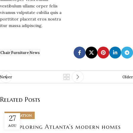
vestibulum ullamc orper felis
vivamus vulputate cubilia quis a
porttitor placerat eros nostra
itur massa adipiscing.
Chair
Furniture
News
Newer
Older
Related Posts
DECORATION
27
AGU
Exploring Atlanta’s modern homes