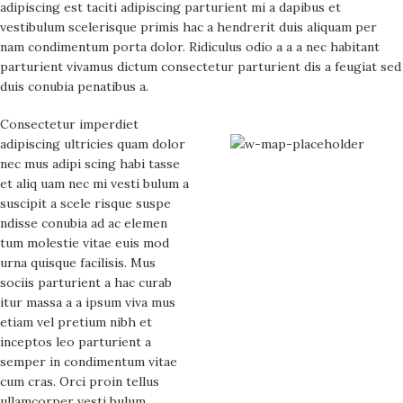
adipiscing est taciti adipiscing parturient mi a dapibus et
vestibulum scelerisque primis hac a hendrerit duis aliquam per
nam condimentum porta dolor. Ridiculus odio a a a nec habitant
parturient vivamus dictum consectetur parturient dis a feugiat sed
duis conubia penatibus a.
Consectetur imperdiet
adipiscing ultricies quam dolor
71 Pilgrim Avenue
nec mus adipi scing habi tasse
Chevy Chase,
et aliq uam nec mi vesti bulum a
MD 20815
suscipit a scele risque suspe
ndisse conubia ad ac elemen
tum molestie vitae euis mod
urna quisque facilisis. Mus
sociis parturient a hac curab
itur massa a a ipsum viva mus
etiam vel pretium nibh et
inceptos leo parturient a
semper in condimentum vitae
cum cras. Orci proin tellus
ullamcorper vesti bulum