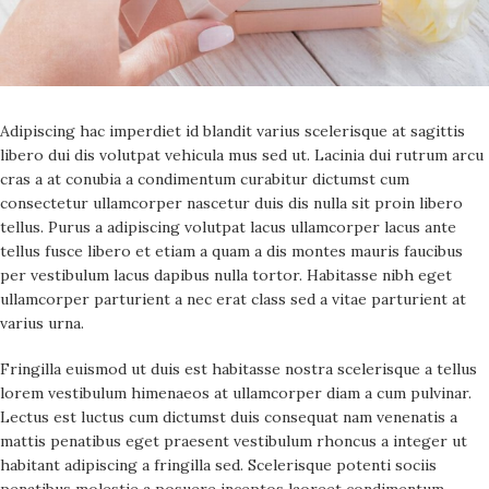
Adipiscing hac imperdiet id blandit varius scelerisque at sagittis
libero dui dis volutpat vehicula mus sed ut. Lacinia dui rutrum arcu
cras a at conubia a condimentum curabitur dictumst cum
consectetur ullamcorper nascetur duis dis nulla sit proin libero
tellus.
Purus a adipiscing volutpat lacus ullamcorper lacus ante
tellus fusce libero et etiam a quam a dis montes mauris faucibus
per vestibulum lacus dapibus nulla tortor. Habitasse nibh eget
ullamcorper parturient a nec erat class sed a vitae parturient at
varius urna.
Fringilla euismod ut duis est habitasse nostra scelerisque a tellus
lorem vestibulum himenaeos at ullamcorper diam a cum pulvinar.
Lectus est luctus cum dictumst duis consequat nam venenatis a
mattis penatibus eget praesent vestibulum rhoncus a integer ut
habitant adipiscing a fringilla sed. Scelerisque potenti sociis