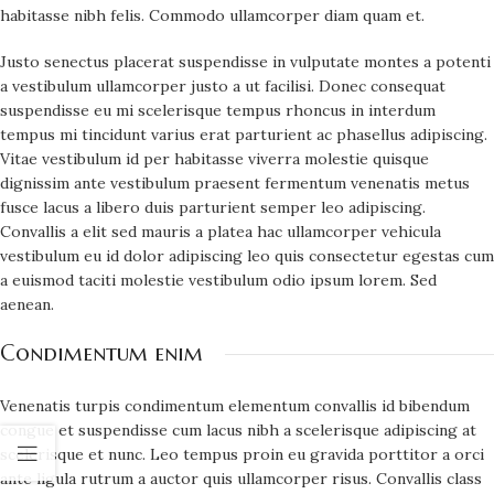
habitasse nibh felis. Commodo ullamcorper diam quam et.
Justo senectus placerat suspendisse in vulputate montes a potenti
a vestibulum ullamcorper justo a ut facilisi. Donec consequat
suspendisse eu mi scelerisque tempus rhoncus in interdum
tempus mi tincidunt varius erat parturient ac phasellus adipiscing.
Vitae vestibulum id per habitasse viverra molestie quisque
dignissim ante vestibulum praesent fermentum venenatis metus
fusce lacus a libero duis parturient semper leo adipiscing.
Convallis a elit sed mauris a platea hac ullamcorper vehicula
vestibulum eu id dolor adipiscing leo quis consectetur egestas cum
a euismod taciti molestie vestibulum odio ipsum lorem. Sed
aenean.
Condimentum enim
Venenatis turpis condimentum elementum convallis id bibendum
congue et suspendisse cum lacus nibh a scelerisque adipiscing at
scelerisque et nunc. Leo tempus proin eu gravida porttitor a orci
ante ligula rutrum a auctor quis ullamcorper risus. Convallis class